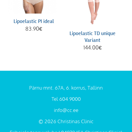
Lipoelastic PI ideal
83.90
€
Lipoelastic TD unique
Variant
144.00
€
Pärnu mnt. 67A, 6. korrus, Tallinn
Tel 604 9000
info@cc.ee
© 2026 Christinas Clinic