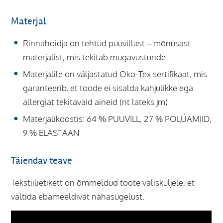
Materjal
Rinnahoidja on tehtud puuvillast – mõnusast
materjalist, mis tekitab mugavustunde
Materjalile on väljastatud Öko-Tex sertifikaat, mis
garanteerib, et toode ei sisalda kahjulikke ega
allergiat tekitavaid aineid (nt lateks jm)
Materjalikoostis: 64 % PUUVILL, 27 % POLÜAMIID,
9 % ELASTAAN
Täiendav teave
Tekstiilietikett on õmmeldud toote välisküljele, et
vältida ebameeldivat nahasügelust.