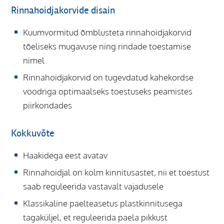
Rinnahoidjakorvide disain
Kuumvormitud õmblusteta rinnahoidjakorvid
tõeliseks mugavuse ning rindade toestamise
nimel
Rinnahoidjakorvid on tugevdatud kahekordse
voodriga optimaalseks toestuseks peamistes
piirkondades
Kokkuvõte
Haakidega eest avatav
Rinnahoidjal on kolm kinnitusastet, nii et toestust
saab reguleerida vastavalt vajadusele
Klassikaline paelteasetus plastkinnitusega
tagaküljel, et reguleerida paela pikkust