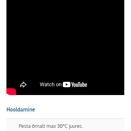
Hooldamine
Pesta õrnalt max 30°C juures.